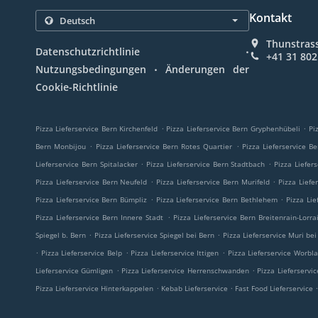
Kontakt
Thunstrass
.
Datenschutzrichtlinie
+41 31 802
.
Nutzungsbedingungen
Änderungen der
Cookie-Richtlinie
.
.
Pizza Lieferservice Bern Kirchenfeld
Pizza Lieferservice Bern Gryphenhübeli
Pi
.
.
Bern Monbijou
Pizza Lieferservice Bern Rotes Quartier
Pizza Lieferservice B
.
.
Lieferservice Bern Spitalacker
Pizza Lieferservice Bern Stadtbach
Pizza Liefer
.
.
Pizza Lieferservice Bern Neufeld
Pizza Lieferservice Bern Murifeld
Pizza Liefe
.
.
Pizza Lieferservice Bern Bümpliz
Pizza Lieferservice Bern Bethlehem
Pizza Li
.
Pizza Lieferservice Bern Innere Stadt
Pizza Lieferservice Bern Breitenrain-Lorra
.
.
Spiegel b. Bern
Pizza Lieferservice Spiegel bei Bern
Pizza Lieferservice Muri bei
.
.
.
Pizza Lieferservice Belp
Pizza Lieferservice Ittigen
Pizza Lieferservice Worbl
.
.
Lieferservice Gümligen
Pizza Lieferservice Herrenschwanden
Pizza Lieferservic
.
.
.
Pizza Lieferservice Hinterkappelen
Kebab Lieferservice
Fast Food Lieferservice