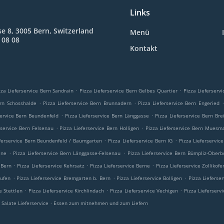
Links
e 8, 3005 Bern, Switzerland
Menü
 08 08
Kontakt
.
.
zza Lieferservice Bern Sandrain
Pizza Lieferservice Bern Gelbes Quartier
Pizza Lieferserv
.
.
.
ern Schosshalde
Pizza Lieferservice Bern Brunnadern
Pizza Lieferservice Bern Engeried
.
.
service Bern Beundenfeld
Pizza Lieferservice Bern Länggasse
Pizza Lieferservice Bern Bre
.
.
rservice Bern Felsenau
Pizza Lieferservice Bern Holligen
Pizza Lieferservice Bern Muesm
.
.
eferservice Bern Beundenfeld / Baumgarten
Pizza Lieferservice Bern IG
Pizza Lieferservic
.
.
ine
Pizza Lieferservice Bern Länggasse-Felsenau
Pizza Lieferservice Bern Bümpliz-Oberb
.
.
.
 Bern
Pizza Lieferservice Kehrsatz
Pizza Lieferservice Berne
Pizza Lieferservice Zollikofe
.
.
.
aufen
Pizza Lieferservice Bremgarten b. Bern
Pizza Lieferservice Bolligen
Pizza Lieferse
.
.
.
e Stettlen
Pizza Lieferservice Kirchlindach
Pizza Lieferservice Vechigen
Pizza Lieferserv
.
Salate Lieferservice
Essen zum mitnehmen und zum Liefern