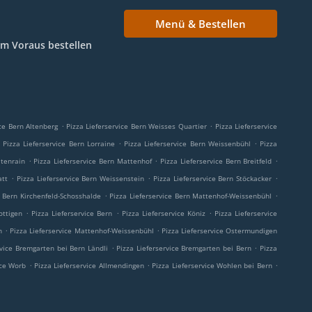
Menü & Bestellen
Im Voraus bestellen
.
.
ice Bern Altenberg
Pizza Lieferservice Bern Weisses Quartier
Pizza Lieferservice
.
.
Pizza Lieferservice Bern Lorraine
Pizza Lieferservice Bern Weissenbühl
Pizza
.
.
.
itenrain
Pizza Lieferservice Bern Mattenhof
Pizza Lieferservice Bern Breitfeld
.
.
.
att
Pizza Lieferservice Bern Weissenstein
Pizza Lieferservice Bern Stöckacker
.
.
e Bern Kirchenfeld-Schosshalde
Pizza Lieferservice Bern Mattenhof-Weissenbühl
.
.
.
ottigen
Pizza Lieferservice Bern
Pizza Lieferservice Köniz
Pizza Lieferservice
.
.
n
Pizza Lieferservice Mattenhof-Weissenbühl
Pizza Lieferservice Ostermundigen
.
.
rvice Bremgarten bei Bern Ländli
Pizza Lieferservice Bremgarten bei Bern
Pizza
.
.
.
ice Worb
Pizza Lieferservice Allmendingen
Pizza Lieferservice Wohlen bei Bern